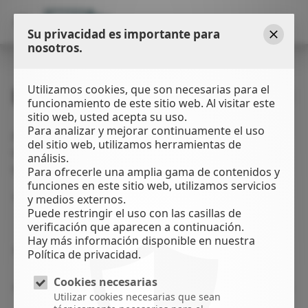
Su privacidad es importante para
nosotros.
Cerrar
Utilizamos cookies, que son necesarias para el
EL SÍNDROME DE ALIENACIÓN PARENTAL
funcionamiento de este sitio web. Al visitar este
sitio web, usted acepta su uso.
Para analizar y mejorar continuamente el uso
Algunos indicadores típicos que permitirían detectar
del sitio web, utilizamos herramientas de
síntomas de este tipo de maltrato infantil serían los
análisis.
siguientes:
Para ofrecerle una amplia gama de contenidos y
funciones en este sitio web, utilizamos servicios
Impedimento por parte de uno de los progenitores a
y medios externos.
que el otro progenitor vea a sus hijos o pueda convivir
Puede restringir el uso con las casillas de
verificación que aparecen a continuación.
con ellos.
Hay más información disponible en nuestra
Desvalorizar insultaral otro progenitor en presencia del
Política de privacidad.
hijo.
Cookies necesarias
Implicar al propio entorno familiar y a los amigos en los
Utilizar cookies necesarias que sean
ataques al excónyuge.