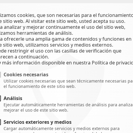
 preguntas a uno de los debates más incómodos
lizamos cookies, que son necesarias para el funcionamient
e sitio web. Al visitar este sitio web, usted acepta su uso.
alsas en violencia de género
, el periodista
a analizar y mejorar continuamente el uso del sitio web,
as cifras oficiales sobre denuncias falsas no
lizamos herramientas de análisis.
autor, la ausencia de investigación fiscal
a ofrecerle una amplia gama de contenidos y funciones en
 se contabilizan los sobreseídos permiten que
e sitio web, utilizamos servicios y medios externos.
de restringir el uso con las casillas de verificación que
ble para la opinión pública.
recen a continuación.
 más información disponible en nuestra Política de privaci
Cookies necesarias
Utilizar cookies necesarias que sean técnicamente necesarias pa
el funcionamiento de este sitio web.
echo de Familia
Análisis
Ejecutar automáticamente herramientas de análisis para analiza
s niños es secundario
mejorar el uso de este sitio web.
Servicios exteriores y medios
ue el sistema de custodia compartida no
Cargar automáticamente servicios y medios externos para